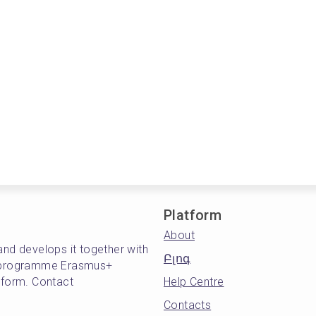
Platform
About
and develops it together with
Բլոգ
's programme Erasmus+
atform. Contact
Help Centre
Contacts