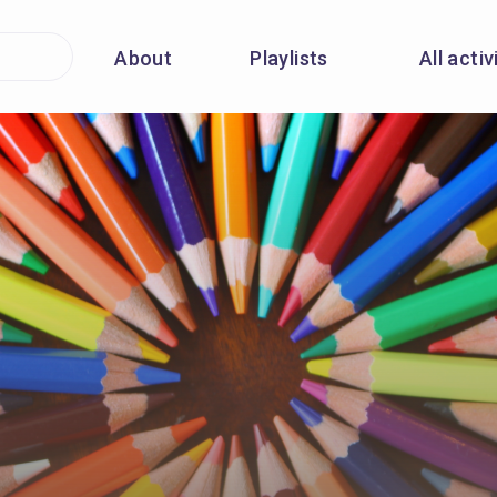
About
Playlists
All activ