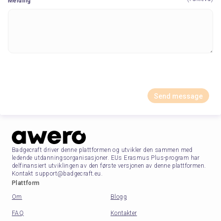
Melding
Send message
Badgecraft driver denne plattformen og utvikler den sammen med
ledende utdanningsorganisasjoner. EUs Erasmus Plus-program har
delfinansiert utviklingen av den første versjonen av denne plattformen.
Kontakt support@badgecraft.eu.
Plattform
Om
Blogg
FAQ
Kontakter