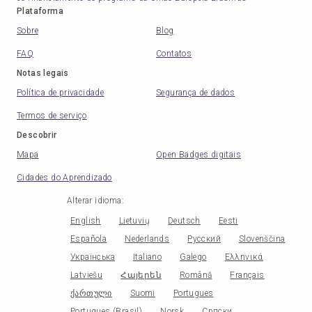
Plataforma
Sobre
Blog
FAQ
Contatos
Notas legais
Política de privacidade
Segurança de dados
Termos de serviço
Descobrir
Mapa
Open Badges digitais
Cidades do Aprendizado
Alterar idioma
:
English
Lietuvių
Deutsch
Eesti
Española
Nederlands
Русский
Slovenščina
Українська
Italiano
Galego
Ελληνικά
Latviešu
Հայերեն
Română
Français
ქართული
Suomi
Portugues
Portugues (Brasil)
Norsk
Српски