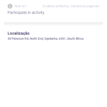
Task no.1
Evidence verified by: one activity organiser
Participate in activity
Localização
30 Paterson Rd, North End, Gqeberha, 6001, South Africa