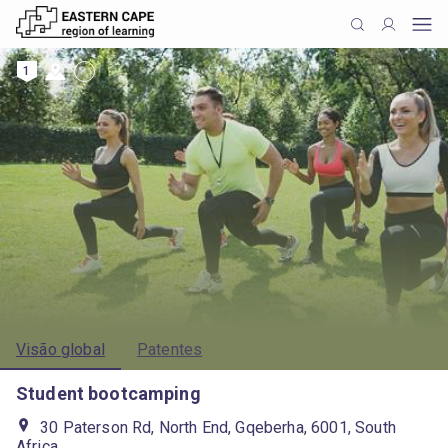
1
Visão global
Patentes
Student bootcamping
30 Paterson Rd, North End, Gqeberha, 6001, South
Africa