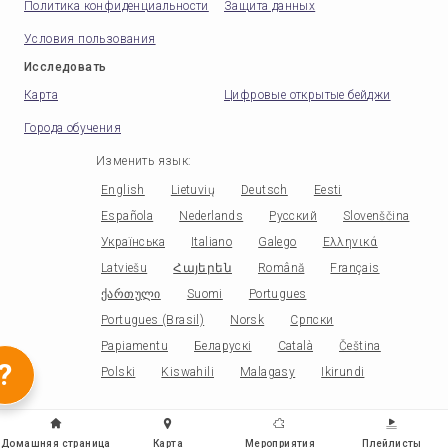
Политика конфиденциальности
Защита данных
Условия пользования
Исследовать
Карта
Цифровые открытые бейджи
Города обучения
Изменить язык
:
English
Lietuvių
Deutsch
Eesti
Española
Nederlands
Русский
Slovenščina
Українська
Italiano
Galego
Ελληνικά
Latviešu
Հայերեն
Română
Français
ქართული
Suomi
Portugues
Portugues (Brasil)
Norsk
Српски
Papiamentu
Беларускі
Català
Čeština
?
Polski
Kiswahili
Malagasy
Ikirundi
Домашняя страница
Карта
Мероприятия
Плейлисты