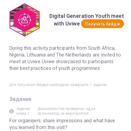
Digital Generation Youth meet
with Uviwe
Получить бейдж
During this activity participants from South Africa, 
Nigeria, Lithuania and The Netherlands are invited to 
meet at Uviwe.
Uviwe showcased to participants 
their best practices of youth programmes.
Для получения бейджа необходимо завершить 1 задание
Задания
Задание
Доказательства проверены: од_на
номер 1
организатор_ка мероприятия
For organisers: share impressions and what have 
you learned from this visit?