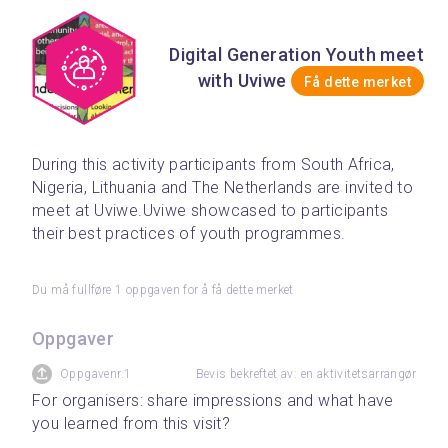
Digital Generation Youth meet
with Uviwe
Få dette merket
During this activity participants from South Africa, 
Nigeria, Lithuania and The Netherlands are invited to 
meet at Uviwe.
Uviwe showcased to participants 
their best practices of youth programmes.
Du må fullføre 1 oppgaven for å få dette merket
Oppgaver
Oppgavenr.1
Bevis bekreftet av: en aktivitetsarrangør
For organisers: share impressions and what have 
you learned from this visit?