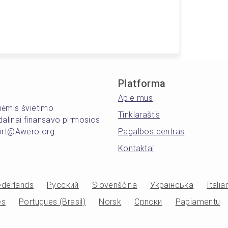
Platforma
Apie mus
inėmis švietimo
Tinklaraštis
alinai finansavo pirmosios
port@Awero.org.
Pagalbos centras
Kontaktai
derlands
Русский
Slovenščina
Українська
Italia
es
Portugues (Brasil)
Norsk
Српски
Papiamentu