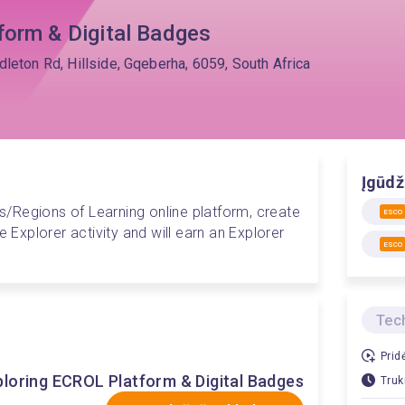
form & Digital Badges
leton Rd, Hillside, Gqeberha, 6059, South Africa
Įgūdž
ies/Regions of Learning online platform, create 
ESCO
e Explorer activity and will earn an Explorer 
ESCO
Tech
Prid
ploring ECROL Platform & Digital Badges
Truk