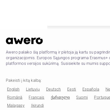
Awero palaiko šią platformą ir plėtoja ją kartu su pagrind
organizacijomis. Europos Sąjungos programa Erasmus+ d
platformos versijos sukūrimą. Susisiekite su mumis sup
Pakeisti į kitą kalbą
:
English
Lietuvių
Deutsch
Eesti
Española
Ne
Română
Français
ქართული
Suomi
Portugu
Malagasy
Ikirundi