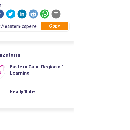
s:
Copy
izatoriai
Eastern Cape Region of
Learning
Ready4Life