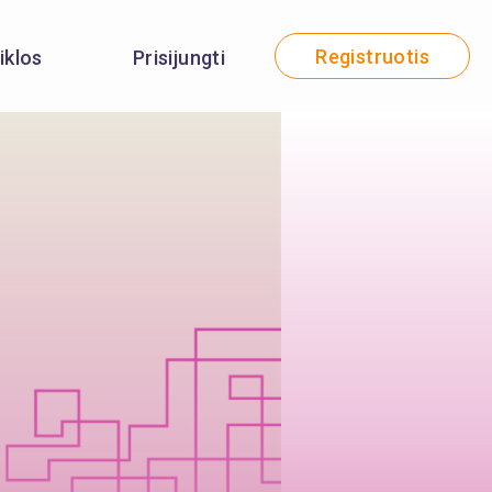
Registruotis
iklos
Prisijungti