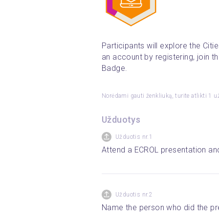
Participants will explore the Cit
an account by registering, join th
Badge.  
Norėdami gauti ženkliuką, turite atlikti 1 u
Užduotys
Užduotis nr.1
Attend a ECROL presentation and p
Užduotis nr.2
Name the person who did the pr