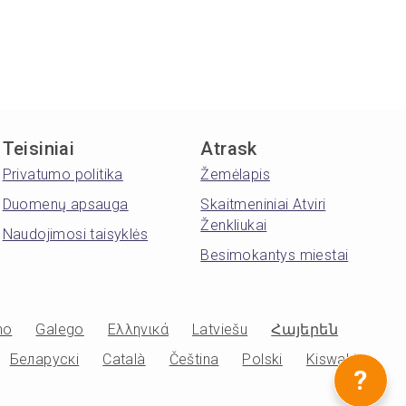
Teisiniai
Atrask
Privatumo politika
Žemėlapis
Duomenų apsauga
Skaitmeniniai Atviri
Ženkliukai
Naudojimosi taisyklės
Besimokantys miestai
no
Galego
Ελληνικά
Latviešu
Հայերեն
Беларускі
Català
Čeština
Polski
Kiswahili
?