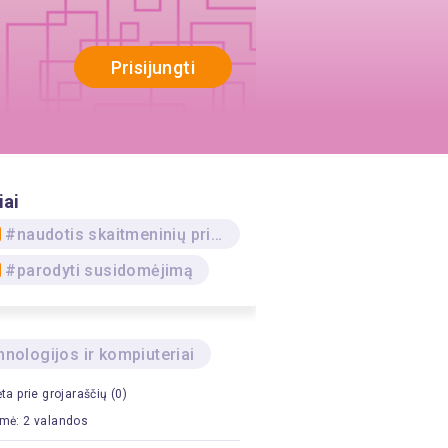
Prisijungti
iai
#naudotis skaitmeninių prietaisų operacinėmis sistemomis
#parodyti susidomėjimą
nologijos ir kompiuteriai
ėta prie grojaraščių (0)
mė: 2 valandos