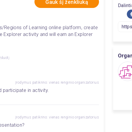
Gauk šį ženkliuką
Dalinti
ies/Regions of Learning online platform, create 
e Explorer activity and will earn an Explorer 
Organ
žduotį
Įrodymus patikrino: vienas renginio organizatorius
articipate in activity.
Įrodymus patikrino: vienas renginio organizatorius
esentation?