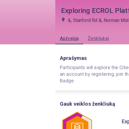
Exploring ECROL Plat
&, Stanford Rd &, Norman Midd
Apžvalga
Ženkliukai
Aprašymas
Participants will explore the Cit
an account by registering, join th
Badge.  
Gauk veiklos ženkliuką
Ex