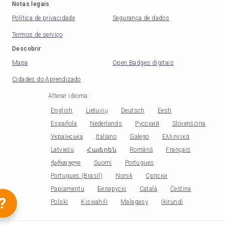
Notas legais
Política de privacidade
Segurança de dados
Termos de serviço
Descobrir
Mapa
Open Badges digitais
Cidades do Aprendizado
Alterar idioma
:
English
Lietuvių
Deutsch
Eesti
Española
Nederlands
Русский
Slovenščina
Українська
Italiano
Galego
Ελληνικά
Latviešu
Հայերեն
Română
Français
ქართული
Suomi
Portugues
Portugues (Brasil)
Norsk
Српски
Papiamentu
Беларускі
Català
Čeština
?
Polski
Kiswahili
Malagasy
Ikirundi